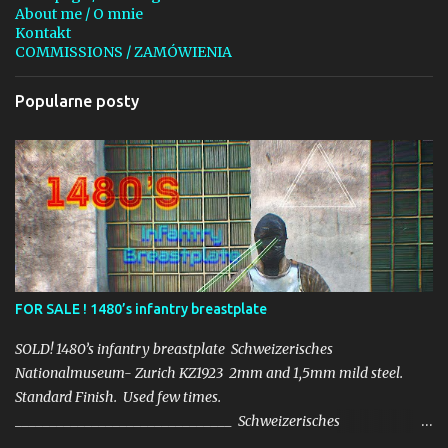
r
About me / O mnie
z
Kontakt
COMMISSIONS / ZAMÓWIENIA
Popularne posty
FOR SALE ! 1480’s infantry breastplate
SOLD! 1480’s infantry breastplate Schweizerisches
Nationalmuseum- Zurich KZ1923 2mm and 1,5mm mild steel.
Standard Finish. Used few times.
_______________________________ Schweizerisches
Nationalmuseum- Zurich KZ1923 2mm i 1,5mm stal