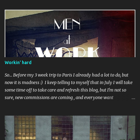
konstrukcyjna. Standardowe wykończenie. Użyty kilka razy.
Workin' hard
So... Before my 3 week trip to Paris I already had a lot to do, but
now it is madness :) I keep telling to myself that in July I will take
some time off to take care and refresh this blog, but I'm not so
sure, new commissions are coming , and everyone want
something done before some event.. Perhaps in September than?
I've got some ideas to talk about after visiting Musée de l'Armee -
about repairments and original surface on armours, also I realized
I indeed need to buy some good camera, cause all great photos I've
taken in France are shitty-gritty.. In the meantime :