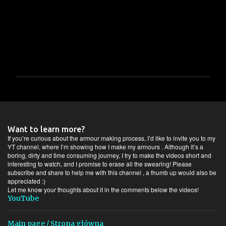
P
r
z
e
ś
Want to learn more?
l
If you’re curious about the armour making process, I’d like to invite you to my
i
YT channel, where I’m showing how I make my armours . Although it’s a
boring, dirty and time consuming journey, I try to make the videos short and
j
interesting to watch, and I promise to erase all the swearing! Please
k
subscribe and share to help me with this channel , a thumb up would also be
o
appreciated :)
m
Let me know your thoughts about it in the comments below the videos!
e
YouTube
n
t
a
Main page / Strona główna