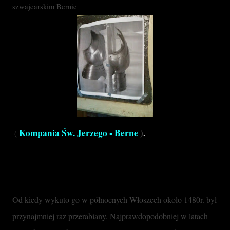
szwajcarskim Bernie
Kompania Św. Jerzego - Berne
 )
. 
 ( 
Od kiedy wykuto go w północnych Włoszech około 1480r. był 
przynajmniej raz przerabiany. Najprawdopodobniej w latach 