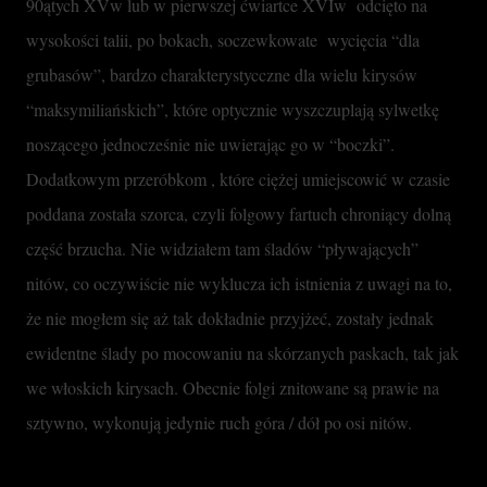
90ątych XVw lub w pierwszej ćwiartce XVIw  odcięto na 
wysokości talii, po bokach, soczewkowate  wycięcia “dla 
grubasów”, bardzo charakterystycczne dla wielu kirysów 
“maksymiliańskich”, które optycznie wyszczuplają sylwetkę 
noszącego jednocześnie nie uwierając go w “boczki”. 
Dodatkowym przeróbkom , które ciężej umiejscowić w czasie 
poddana została szorca, czyli folgowy fartuch chroniący dolną 
część brzucha. Nie widziałem tam śladów “pływających” 
nitów, co oczywiście nie wyklucza ich istnienia z uwagi na to, 
że nie mogłem się aż tak dokładnie przyjżeć, zostały jednak 
ewidentne ślady po mocowaniu na skórzanych paskach, tak jak 
we włoskich kirysach. Obecnie folgi znitowane są prawie na 
sztywno, wykonują jedynie ruch góra / dół po osi nitów.