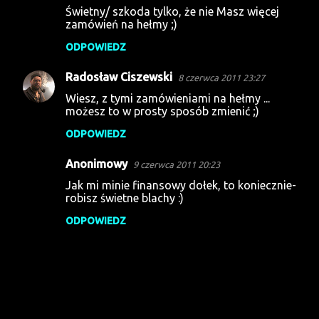
Świetny/ szkoda tylko, że nie Masz więcej
o
zamówień na hełmy ;)
m
ODPOWIEDZ
e
Radosław Ciszewski
n
8 czerwca 2011 23:27
t
Wiesz, z tymi zamówieniami na hełmy ...
możesz to w prosty sposób zmienić ;)
a
ODPOWIEDZ
r
z
Anonimowy
9 czerwca 2011 20:23
e
Jak mi minie finansowy dołek, to koniecznie-
robisz świetne blachy :)
ODPOWIEDZ