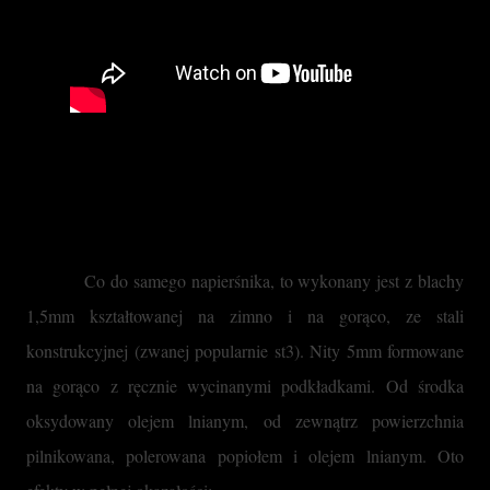
Co do samego napierśnika, to wykonany jest z blachy 
1,5mm kształtowanej na zimno i na gorąco, ze stali 
konstrukcyjnej (zwanej popularnie st3). Nity 5mm formowane 
na gorąco z ręcznie wycinanymi podkładkami. Od środka 
oksydowany olejem lnianym, od zewnątrz powierzchnia 
pilnikowana, polerowana popiołem i olejem lnianym. Oto 