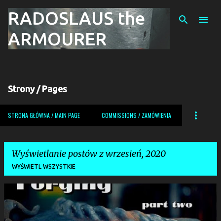
RADOSLAUS the
Przejdź do głównej zawartości
ARMOURER
Strony / Pages
STRONA GŁÓWNA / MAIN PAGE
COMMISSIONS / ZAMÓWIENIA
Wyświetlanie postów z wrzesień, 2020
WYŚWIETL WSZYSTKIE
P
o