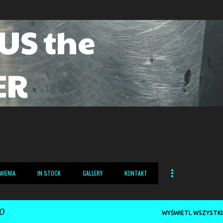
Przejdź do głównej zawartości
US the
ER
WIENIA
IN STOCK
GALLERY
KONTAKT
0
WYŚWIETL WSZYSTKI