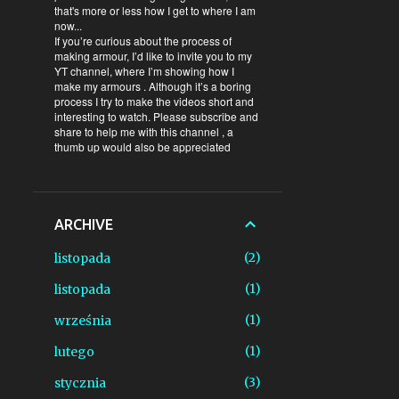
that's more or less how I get to where I am
now...
If you’re curious about the process of
making armour, I’d like to invite you to my
YT channel, where I’m showing how I
make my armours . Although it’s a boring
process I try to make the videos short and
interesting to watch. Please subscribe and
share to help me with this channel , a
thumb up would also be appreciated
ARCHIVE
2
listopada
1
listopada
1
września
1
lutego
3
stycznia