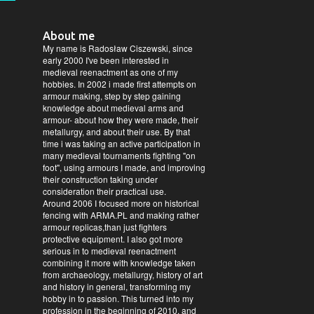
About me
My name is Radosław Ciszewski, since
early 2000 I've been interested in
medieval reenactment as one of my
hobbies. In 2002 i made first attempts on
armour making, step by step gaining
knowledge about medieval arms and
armour- about how they were made, their
metallurgy, and about their use. By that
time i was taking an active participation in
many medieval tournaments fighting "on
foot", using armours I made, and improving
their construction taking under
consideration their practical use.
Around 2006 I focused more on historical
fencing with ARMA.PL and making rather
armour replicas,than just fighters
protective equipment. I also got more
serious in to medieval reenactment
combining it more with knowledge taken
from archaeology, metallurgy, history of art
and history in general, transforming my
hobby in to passion. This turned into my
profession in the beginning of 2010, and