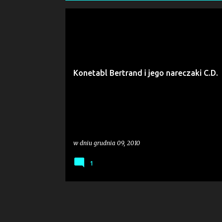
P
ARMOUR
HARTOWANE
MEDIEVAL
NARECZAK
o
ST.DENIS
ZBROJA
s
t
Konetabl Bertrand i jego nareczaki C.D.
y
w dniu
grudnia 09, 2010
1