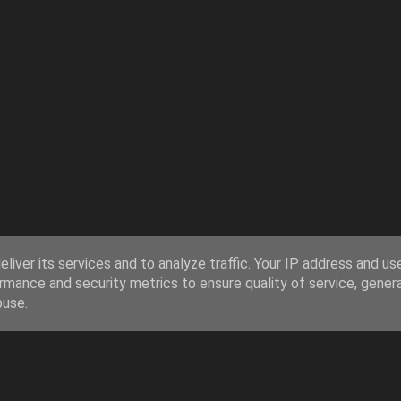
liver its services and to analyze traffic. Your IP address and us
rmance and security metrics to ensure quality of service, gene
buse.
Obsługiwane przez usługę Blogger