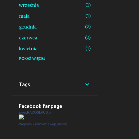
1
września
1
maja
2
grudnia
2
czerwca
1
kwietnia
POKAŻ WIĘCEJ
2
listopada
4
października
1
czerwca
Tags
1
marca
1
grudnia
Facebook fanpage
www.RADOSLAUS.pl
1
września
1
sierpnia
Wypromuj również swoją stronę
1
sierpnia